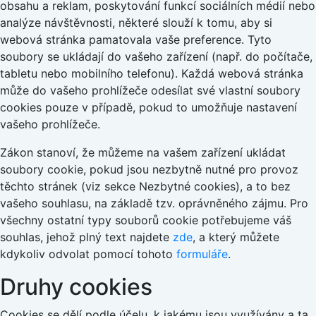
obsahu a reklam, poskytování funkcí sociálních médií nebo
analýze návštěvnosti, některé slouží k tomu, aby si
webová stránka pamatovala vaše preference. Tyto
soubory se ukládají do vašeho zařízení (např. do počítače,
tabletu nebo mobilního telefonu). Každá webová stránka
může do vašeho prohlížeče odesílat své vlastní soubory
cookies pouze v případě, pokud to umožňuje nastavení
vašeho prohlížeče.
Zákon stanoví, že můžeme na vašem zařízení ukládat
soubory cookie, pokud jsou nezbytně nutné pro provoz
těchto stránek (viz sekce Nezbytné cookies), a to bez
vašeho souhlasu, na základě tzv. oprávněného zájmu. Pro
všechny ostatní typy souborů cookie potřebujeme váš
souhlas, jehož plný text najdete
zde
, a který můžete
kdykoliv odvolat pomocí tohoto
formuláře
.
Druhy cookies
Cookies se dělí podle účelu, k jakému jsou využívány a ta