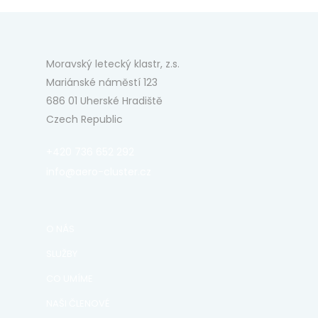
Moravský letecký klastr, z.s.
Mariánské náměstí 123
686 01 Uherské Hradiště
Czech Republic
+420 736 652 292
info@aero-cluster.cz
O NÁS
SLUŽBY
CO UMÍME
NAŠI ČLENOVÉ