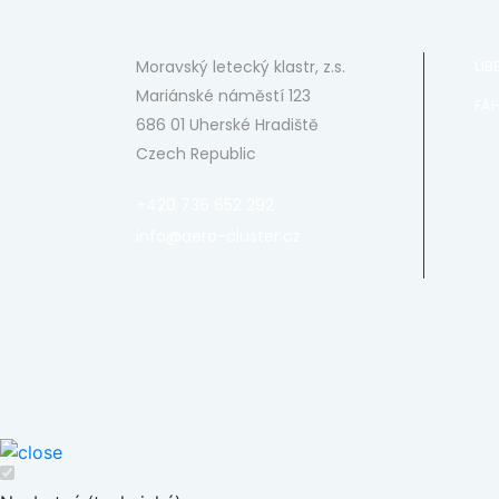
Moravský letecký klastr, z.s.
ÜB
Mariánské náměstí 123
FÄH
686 01 Uherské Hradiště
Czech Republic
+420 736 652 292
info@aero-cluster.cz