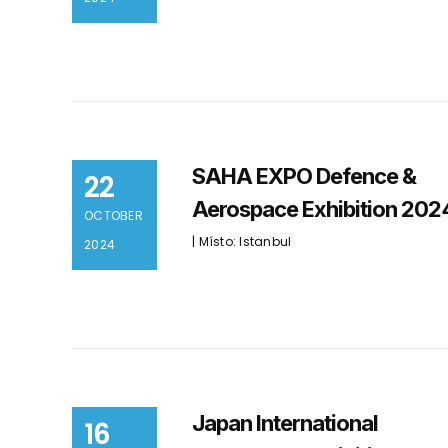
SAHA EXPO Defence &
22
Aerospace Exhibition 202
OCTOBER
| Místo: Istanbul
2024
Japan International
16