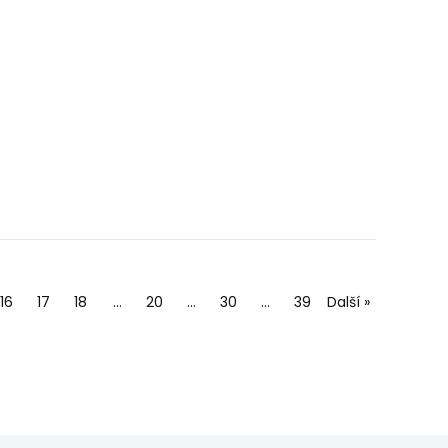
16
17
18
…
20
…
30
…
39
Další »