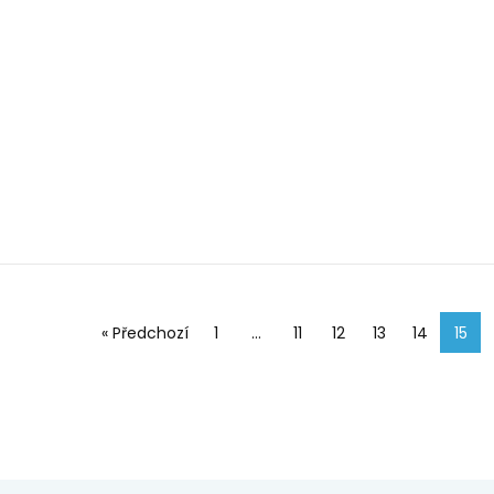
« Předchozí
1
…
11
12
13
14
15