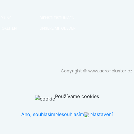
ER UNS
DIENSTLEISTUNGEN
IGKEITEN
UNSERE MITGLIEDER
Copyright © www.aero-cluster.cz 
Používáme cookies
Ano, souhlasím
Nesouhlasím
Nastavení