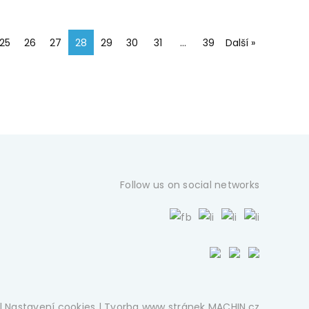
25
26
27
28
29
30
31
…
39
Další »
Follow us on social networks
|
Nastavení cookies
| Tvorba www stránek
MACHIN.cz