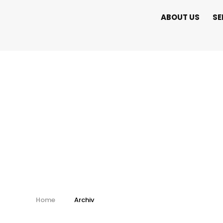
ABOUT US
SE
Kalendář - arch
Home
Archiv