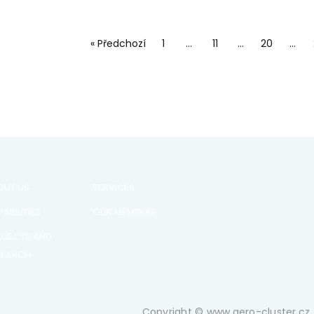
« Předchozí
1
…
11
…
20
…
OUT US
SERVICES
ABILITIES
OUR MEMBERS
OJECTS AND
SEARCH
Copyright © www.aero-cluster.cz 