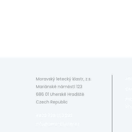
Moravský letecký klastr, z.s.
AB
Mariánské náměstí 123
CAP
686 01 Uherské Hradiště
PR
Czech Republic
RE
+420 736 652 292
info@aero-cluster.cz