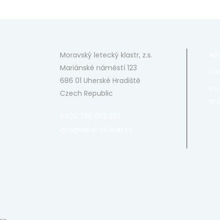
Moravský letecký klastr, z.s.
AB
Mariánské náměstí 123
CAP
686 01 Uherské Hradiště
PR
Czech Republic
RE
+420 736 652 292
info@aero-cluster.cz