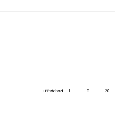
« Předchozí
1
…
11
…
20