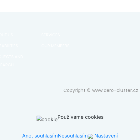
OUT US
SERVICES
ABILITIES
OUR MEMBERS
OJECTS AND
SEARCH
Copyright © www.aero-cluster.cz 
Používáme cookies
Ano, souhlasím
Nesouhlasím
Nastavení