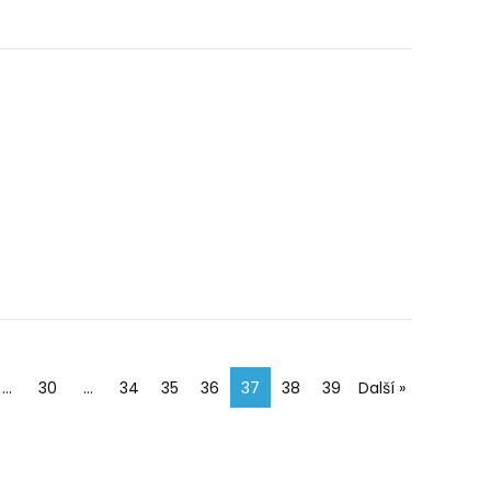
…
30
…
34
35
36
37
38
39
Další »