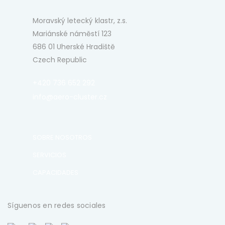
Moravský letecký klastr, z.s.
Mariánské náměstí 123
686 01 Uherské Hradiště
Czech Republic
+420 736 652 292
info@aero-cluster.cz
SOBRE NOSOTROS
SERVICIOS
CAPACIDADES
Síguenos en redes sociales