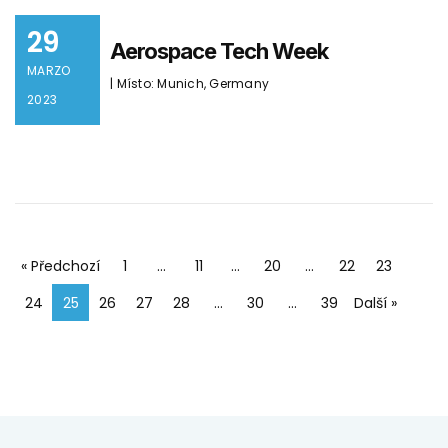
29
Aerospace Tech Week
MARZO
| Místo: Munich, Germany
2023
« Předchozí
1
…
11
…
20
…
22
23
24
25
26
27
28
…
30
…
39
Další »