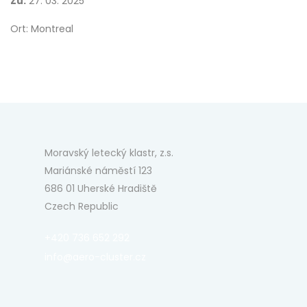
Zu:
27. 03. 2025
Ort: Montreal
Moravský letecký klastr, z.s.
Mariánské náměstí 123
686 01 Uherské Hradiště
Czech Republic
+420 736 652 292
info@aero-cluster.cz