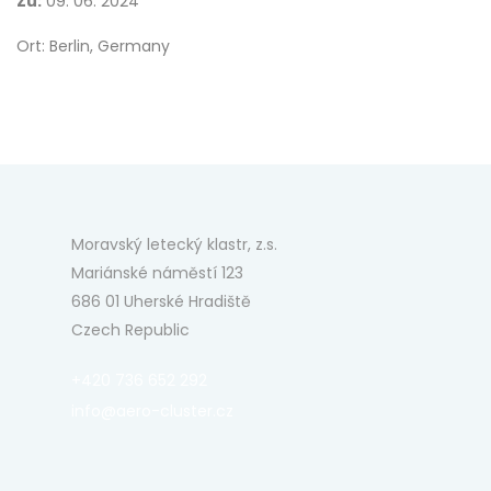
Zu:
09. 06. 2024
Ort: Berlin, Germany
Moravský letecký klastr, z.s.
Mariánské náměstí 123
686 01 Uherské Hradiště
Czech Republic
+420 736 652 292
info@aero-cluster.cz