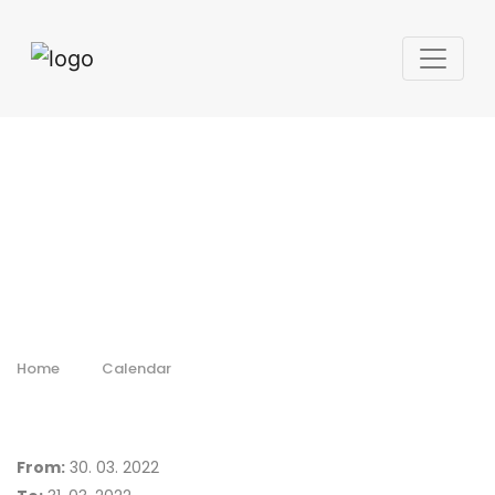
Commercial UAV
Expo
Europe/Amsterdam
Drone Week
Home
Calendar
From:
30. 03. 2022