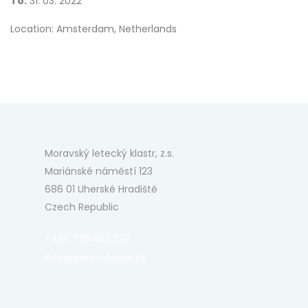
To:
31. 03. 2022
Location: Amsterdam, Netherlands
Moravský letecký klastr, z.s.
Mariánské náměstí 123
686 01 Uherské Hradiště
Czech Republic
+420 736 652 292
info@aero-cluster.cz