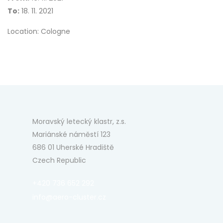
To:
18. 11. 2021
Location: Cologne
Moravský letecký klastr, z.s.
Mariánské náměstí 123
686 01 Uherské Hradiště
Czech Republic
+420 736 652 292
info@aero-cluster.cz