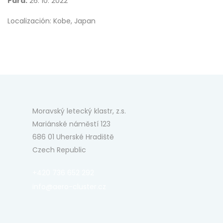
Para:
26. 10. 2022
Localización: Kobe, Japan
Moravský letecký klastr, z.s.
Mariánské náměstí 123
686 01 Uherské Hradiště
Czech Republic
+420 736 652 292
info@aero-cluster.cz