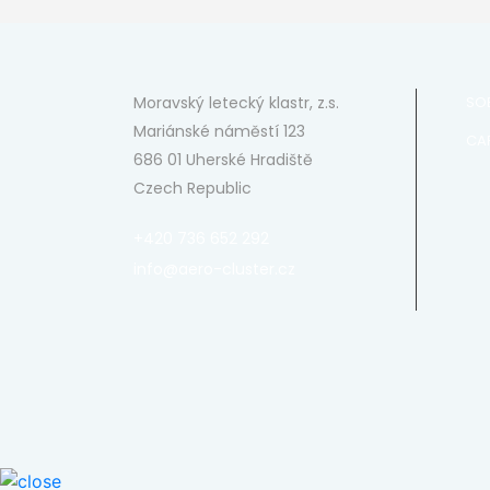
Moravský letecký klastr, z.s.
SO
Mariánské náměstí 123
CA
686 01 Uherské Hradiště
Czech Republic
+420 736 652 292
info@aero-cluster.cz