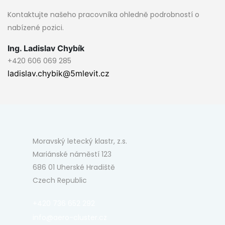
Kontaktujte našeho pracovníka ohledně podrobností o
nabízené pozici.
Ing. Ladislav Chybík
+420 606 069 285
ladislav.chybik@5mlevit.cz
Moravský letecký klastr, z.s.
Mariánské náměstí 123
686 01 Uherské Hradiště
Czech Republic
+420 736 652 292
info@aero-cluster.cz