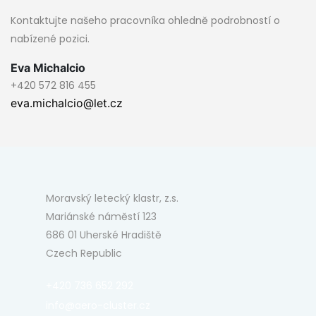
Kontaktujte našeho pracovníka ohledně podrobností o
nabízené pozici.
Eva Michalcio
+420 572 816 455
eva.michalcio@let.cz
Moravský letecký klastr, z.s.
Mariánské náměstí 123
686 01 Uherské Hradiště
Czech Republic
+420 736 652 292
info@aero-cluster.cz