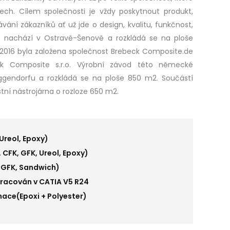
ech. Cílem společnosti je vždy poskytnout produkt,
ávání zákazníků ať už jde o design, kvalitu, funkčnost,
e nachází v Ostravě-Šenově a rozkládá se na ploše
u 2016 byla založena společnost Brebeck Composite.de
k Composite s.r.o. Výrobní závod této německé
ggendorfu a rozkládá se na ploše 850 m2. Součástí
tní nástrojárna o rozloze 650 m2.
Ureol, Epoxy)
CFK, GFK, Ureol, Epoxy)
, GFK, Sandwich)
pracován v CATIA V5 R24
nace(Epoxi + Polyester)