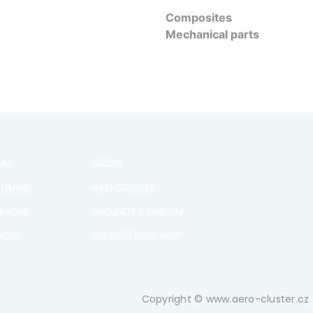
Composites
Mechanical parts
NÁS
SLUŽBY
 UMÍME
NAŠI ČLENOVÉ
LENDÁŘ
PROJEKTY A VÝZKUM
IÉRA
VEDENÍ A KONTAKTY
Copyright © www.aero-cluster.cz 