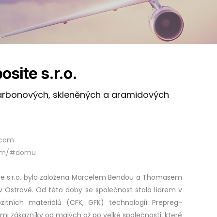
site s.r.o.
arbonových, skleněných a aramidových
.com
com/#domu
e s.r.o. byla založena Marcelem Bendou a Thomasem
v Ostravě. Od této doby se společnost stala lídrem v
zitních materiálů (CFK, GFK) technologií Prepreg-
i zákazníky od malých až po velké společnosti, které