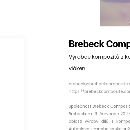
Brebeck Compo
Výrobce kompozitů z k
vláken
brebeck@brebeckcomposite
https://brebeckcomposite.
Společnost Brebeck Composit
Brebeckem 19. července 2011 
oblasti výroby dílů z kompo
Autoclave s mnoha spokojeným