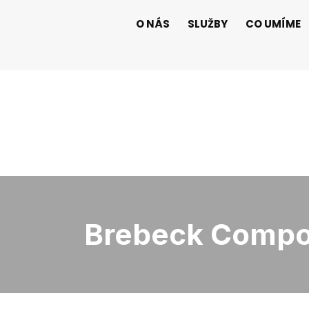
O NÁS
SLUŽBY
CO UMÍME
Brebeck Compos