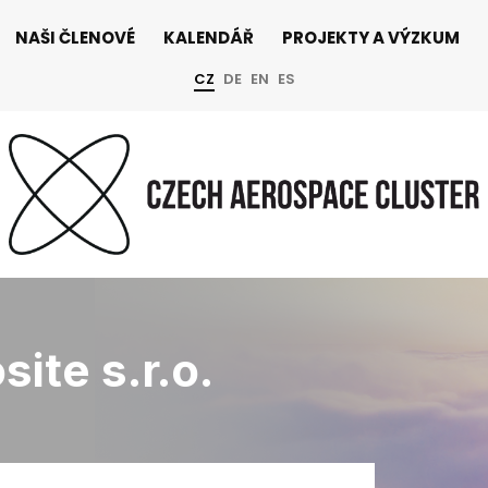
NAŠI ČLENOVÉ
KALENDÁŘ
PROJEKTY A VÝZKUM
CZ
DE
EN
ES
ite s.r.o.