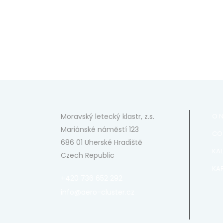
Moravský letecký klastr, z.s.
O 
Mariánské náměstí 123
CO
686 01 Uherské Hradiště
KA
Czech Republic
KAR
+420 736 652 292
info@aero-cluster.cz