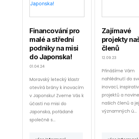
Financování pro
Zajímavé
malé a střední
projekty na
podniky na misi
členů
do Japonska!
12.09.23
01.04.24
Přinášíme Vám
nahlédnutí do sv
Moravský letecký klastr
inovací, inspirati
otevírá brány k inovacím
projektů a novin
v Japonsku! Zveme Vás k
našich členů a je
účasti na misi do
významných ú…
Japonska, pořádané
společně s…