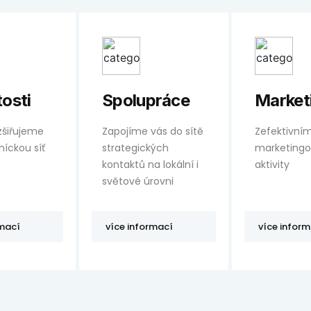
tosti
Spolupráce
Market
zšiřujeme
Zapojíme vás do sítě
Zefektivní
níckou síť
strategických
marketing
kontaktů na lokální i
aktivity
světové úrovni
rmací
více informací
více infor