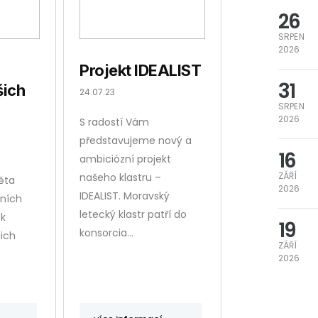
26
SRPEN
2026
Projekt IDEALIST
31
šich
24.07.23
SRPEN
2026
S radostí Vám
představujeme nový a
16
ambiciózní projekt
ZÁŘÍ
našeho klastru –
ěta
2026
IDEALIST. Moravský
vních
letecký klastr patří do
ek
19
konsorcia…
jich
ZÁŘÍ
2026