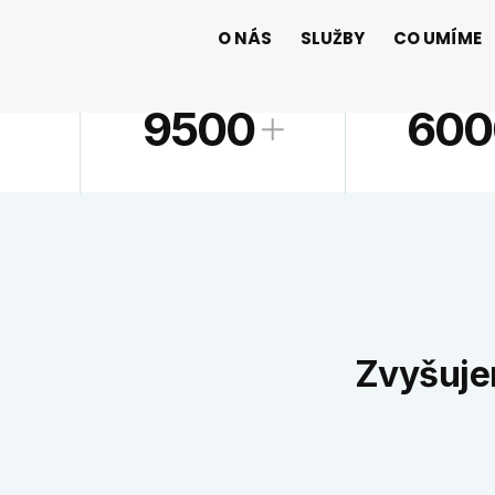
O NÁS
SLUŽBY
CO UMÍME
VYROBENÉ LETOUNY
ZAMĚSTN
9500
600
Zvyšuje