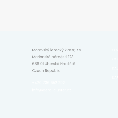
Moravský letecký klastr, z.s.
O 
Mariánské náměstí 123
CO
686 01 Uherské Hradiště
KA
Czech Republic
KAR
+420 736 652 292
info@aero-cluster.cz