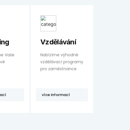
ing
Vzdělávání
me Vaše
Nabízíme výhodné
ové
vzdělávací programy
pro zaměstnance
mací
více informací