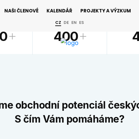
NAŠI ČLENOVÉ
KALENDÁŘ
PROJEKTY A VÝZKUM
ANCI
CELKOVÝ OBRAT - MIL. €
INOVAČ
CZ
DE
EN
ES
0
400
me obchodní potenciál českýc
S čím Vám pomáháme?