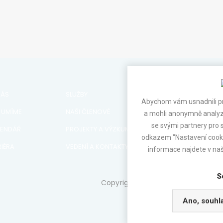
Abychom vám usnadnili pr
NÁS
SLUŽBY
a mohli anonymně analyzo
se svými partnery pro s
 UMÍME
NAŠI ČLENOVÉ
odkazem "Nastavení cookie
LENDÁŘ
PROJEKTY A VÝZKUM
informace najdete v na
IÉRA
VEDENÍ A KONTAKTY
S
Copyright © www.aero-cluster.cz 
Ano, souhl