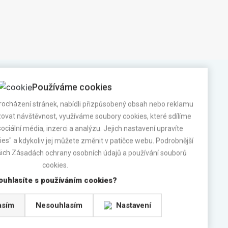
Používáme cookies
ocházení stránek, nabídli přizpůsobený obsah nebo reklamu
Sledujte nás na sociálních sítích
vat návštěvnost, využíváme soubory cookies, které sdílíme
ociální média, inzerci a analýzu. Jejich nastavení upravíte
s" a kdykoliv jej můžete změnit v patičce webu. Podrobnější
šich Zásadách ochrany osobních údajů a používání souborů
cookies.
ouhlasíte s používáním cookies?
|
Nastavení cookies
| Tvorba www stránek
MACHIN.cz
asím
Nesouhlasím
Nastavení