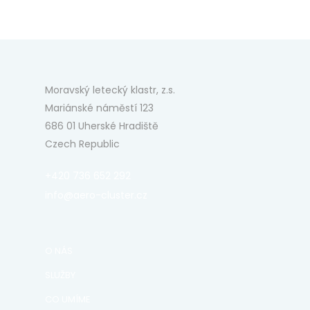
Moravský letecký klastr, z.s.
Mariánské náměstí 123
686 01 Uherské Hradiště
Czech Republic
+420 736 652 292
info@aero-cluster.cz
O NÁS
SLUŽBY
CO UMÍME