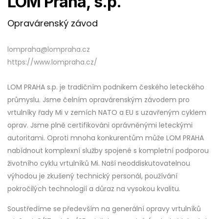
LOM Praha, s.p.
Opravárenský závod
lompraha@lompraha.cz
https://www.lompraha.cz/
LOM PRAHA s.p. je tradičním podnikem českého leteckého
průmyslu. Jsme čelním opravárenským závodem pro
vrtulníky řady Mi v zemích NATO a EU s uzavřeným cyklem
oprav. Jsme plně certifikováni oprávněnými leteckými
autoritami. Oproti mnoha konkurentům může LOM PRAHA
nabídnout komplexní služby spojené s kompletní podporou
životního cyklu vrtulníků Mi. Naší neoddiskutovatelnou
výhodou je zkušený technický personál, používání
pokročilých technologií a důraz na vysokou kvalitu.
Soustředíme se
především na generální opravy vrtulníků