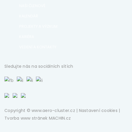
NAŠI ČLENOVÉ
KALENDÁŘ
PROJEKTY A VÝZKUM
KARIÉRA
VEDENÍ A KONTAKTY
Sledujte nás na sociálních sítích
Copyright © www.aero-cluster.cz |
Nastavení cookies
|
Tvorba www stránek
MACHIN.cz