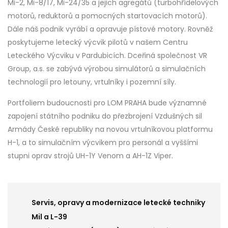
Mi-2, Mi-8/17, Mi-24/35 a jejich agregátů (turbohřídelových
motorů, reduktorů a pomocných startovacích motorů).
Dále náš podnik vyrábí a opravuje pístové motory. Rovněž
poskytujeme letecký výcvik pilotů v našem Centru
Leteckého Výcviku v Pardubicích. Dceřiná společnost VR
Group, a.s. se zabývá výrobou simulátorů a simulačních
technologií pro letouny, vrtulníky i pozemní síly.
Portfoliem budoucnosti pro LOM PRAHA bude významné
zapojení státního podniku do přezbrojení Vzdušných sil
Armády České republiky na novou vrtulníkovou platformu
H-1, a to simulačním výcvikem pro personál a vyššími
stupni oprav strojů UH-1Y Venom a AH-1Z Viper.
Servis, opravy a modernizace letecké techniky
Mil a L-39