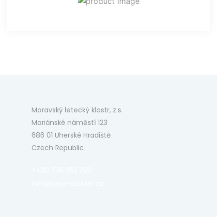
Moravský letecký klastr, z.s.
Mariánské náměstí 123
686 01 Uherské Hradiště
Czech Republic
+420 736 652 292
info@aero-cluster.cz