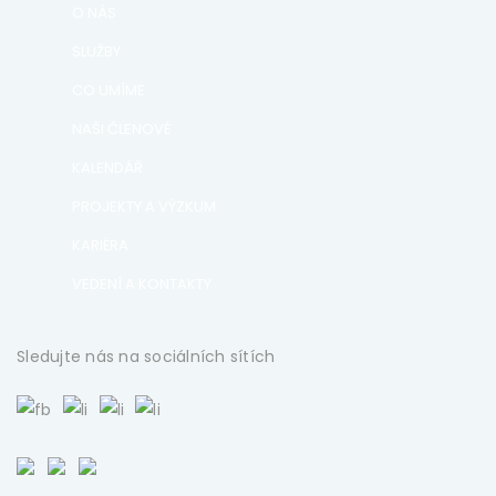
O NÁS
SLUŽBY
CO UMÍME
NAŠI ČLENOVÉ
KALENDÁŘ
PROJEKTY A VÝZKUM
KARIÉRA
VEDENÍ A KONTAKTY
Sledujte nás na sociálních sítích