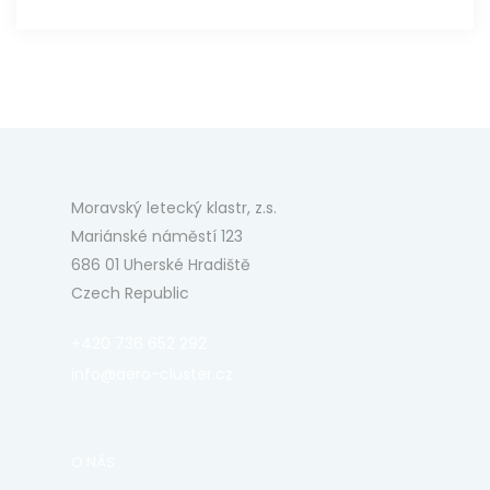
Moravský letecký klastr, z.s.
Mariánské náměstí 123
686 01 Uherské Hradiště
Czech Republic
+420 736 652 292
info@aero-cluster.cz
O NÁS