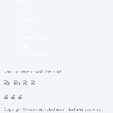
SLUŽBY
CO UMÍME
NAŠI ČLENOVÉ
KALENDÁŘ
PROJEKTY A VÝZKUM
KARIÉRA
VEDENÍ A KONTAKTY
Sledujte nás na sociálních sítích
Copyright © www.aero-cluster.cz |
Nastavení cookies
|