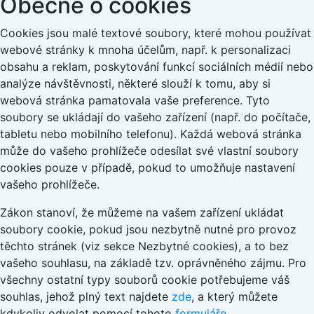
Obecně o cookies
Cookies jsou malé textové soubory, které mohou používat
webové stránky k mnoha účelům, např. k personalizaci
obsahu a reklam, poskytování funkcí sociálních médií nebo
analýze návštěvnosti, některé slouží k tomu, aby si
webová stránka pamatovala vaše preference. Tyto
soubory se ukládají do vašeho zařízení (např. do počítače,
tabletu nebo mobilního telefonu). Každá webová stránka
může do vašeho prohlížeče odesílat své vlastní soubory
cookies pouze v případě, pokud to umožňuje nastavení
vašeho prohlížeče.
Zákon stanoví, že můžeme na vašem zařízení ukládat
soubory cookie, pokud jsou nezbytně nutné pro provoz
těchto stránek (viz sekce Nezbytné cookies), a to bez
vašeho souhlasu, na základě tzv. oprávněného zájmu. Pro
všechny ostatní typy souborů cookie potřebujeme váš
souhlas, jehož plný text najdete
zde
, a který můžete
kdykoliv odvolat pomocí tohoto
formuláře
.