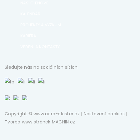
NAŠI ČLENOVÉ
KALENDÁŘ
PROJEKTY A VÝZKUM
KARIÉRA
VEDENÍ A KONTAKTY
Sledujte nás na sociálních sítích
Copyright © www.aero-cluster.cz |
Nastavení cookies
|
Tvorba www stránek
MACHIN.cz