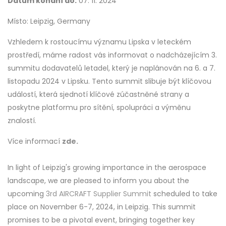
Datum konání do:
07. 11. 2024
Místo: Leipzig, Germany
Vzhledem k rostoucímu významu Lipska v leteckém
prostředí, máme radost vás informovat o nadcházejícím 3.
summitu dodavatelů letadel, který je naplánován na 6. a 7.
listopadu 2024 v Lipsku. Tento summit slibuje být klíčovou
událostí, která sjednotí klíčové zúčastněné strany a
poskytne platformu pro sítění, spolupráci a výměnu
znalostí.
Více informací
zde.
In light of Leipzig's growing importance in the aerospace
landscape, we are pleased to inform you about the
upcoming
3rd AIRCRAFT Supplier Summit
scheduled to take
place on November 6-7, 2024, in Leipzig. This summit
promises to be a pivotal event, bringing together key