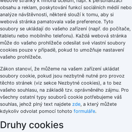
webové stránky k mnoha účelům, např. k personalizaci
obsahu a reklam, poskytování funkcí sociálních médií nebo
analýze návštěvnosti, některé slouží k tomu, aby si
webová stránka pamatovala vaše preference. Tyto
soubory se ukládají do vašeho zařízení (např. do počítače,
tabletu nebo mobilního telefonu). Každá webová stránka
může do vašeho prohlížeče odesílat své vlastní soubory
cookies pouze v případě, pokud to umožňuje nastavení
vašeho prohlížeče.
Zákon stanoví, že můžeme na vašem zařízení ukládat
soubory cookie, pokud jsou nezbytně nutné pro provoz
těchto stránek (viz sekce Nezbytné cookies), a to bez
vašeho souhlasu, na základě tzv. oprávněného zájmu. Pro
všechny ostatní typy souborů cookie potřebujeme váš
souhlas, jehož plný text najdete
zde
, a který můžete
kdykoliv odvolat pomocí tohoto
formuláře
.
Druhy cookies