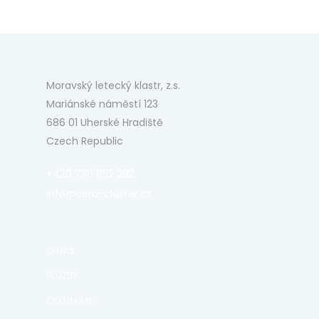
Moravský letecký klastr, z.s.
Mariánské náměstí 123
686 01 Uherské Hradiště
Czech Republic
+420 736 652 292
info@aero-cluster.cz
O NÁS
SLUŽBY
CO UMÍME