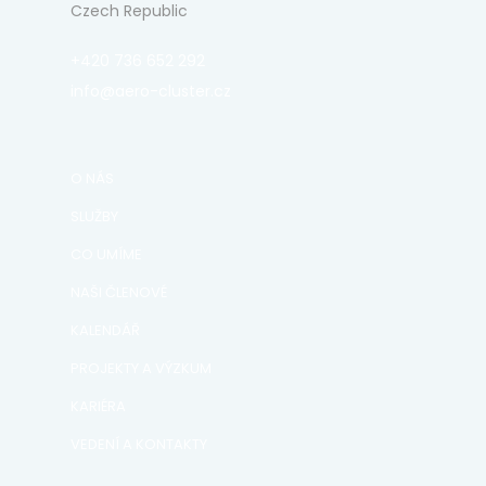
Czech Republic
+420 736 652 292
info@aero-cluster.cz
O NÁS
SLUŽBY
CO UMÍME
NAŠI ČLENOVÉ
KALENDÁŘ
PROJEKTY A VÝZKUM
KARIÉRA
VEDENÍ A KONTAKTY