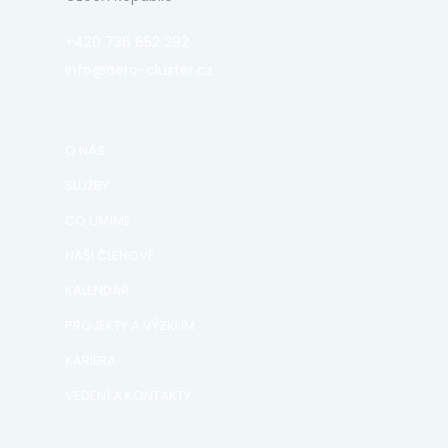
+420 736 652 292
info@aero-cluster.cz
O NÁS
SLUŽBY
CO UMÍME
NAŠI ČLENOVÉ
KALENDÁŘ
PROJEKTY A VÝZKUM
KARIÉRA
VEDENÍ A KONTAKTY