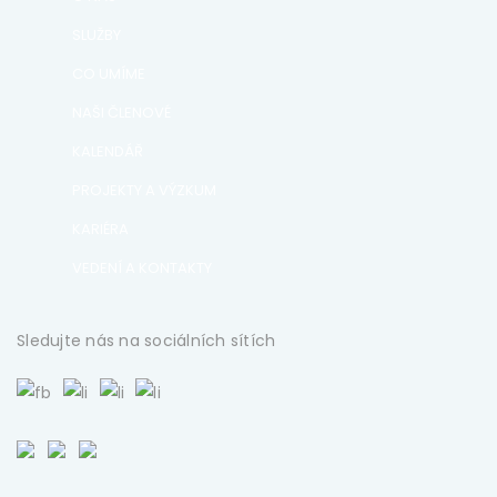
SLUŽBY
CO UMÍME
NAŠI ČLENOVÉ
KALENDÁŘ
PROJEKTY A VÝZKUM
KARIÉRA
VEDENÍ A KONTAKTY
Sledujte nás na sociálních sítích