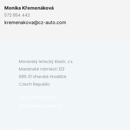
Monika Křemenáková
572 654 442
kremenakova@cz-auto.com
Moravský letecký klastr, z.s.
Mariánské náměstí 123
686 01 Uherské Hradiště
Czech Republic
+420 736 652 292
info@aero-cluster.cz
O NÁS