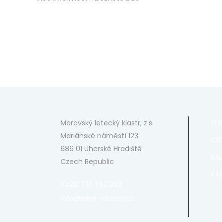
Moravský letecký klastr, z.s.
O 
Mariánské náměstí 123
CO
686 01 Uherské Hradiště
KA
Czech Republic
KAR
+420 736 652 292
info@aero-cluster.cz