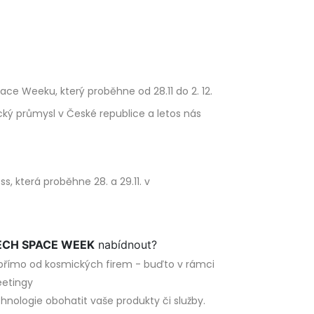
ce Weeku, který proběhne od 28.11 do 2. 12.
ký průmysl v České republice a letos nás
, která proběhne 28. a 29.11. v
ECH SPACE WEEK
nabídnout?
přímo od kosmických firem - buďto v rámci
eetingy
nologie obohatit vaše produkty či služby.