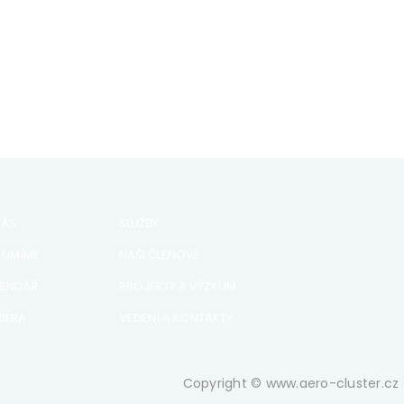
NÁS
SLUŽBY
 UMÍME
NAŠI ČLENOVÉ
LENDÁŘ
PROJEKTY A VÝZKUM
IÉRA
VEDENÍ A KONTAKTY
Copyright © www.aero-cluster.cz 