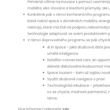
Primárně cílíme na inovace s pomocí vesmírných
mobilita, eko-inovace a kreativní průmysly, ale ur
Konkrétně pak v rámci konferenčního programu u
které nabízí space v doménách mobilita, energ
nástrojů, které má ESA na podporu nekosmickýc
technologie adaptovat ve svém produktovém po
V rámci doprovodného programu se pak chystá 
AI in Space - jaká družicová data jsou
umělá inteligence
Satellite-connected cars: an opport
debatě diskutována budoucnost mob
Space tourism - kam až zajdou nové 
Využití družicové navigace v praxi
Technologická inkubace – představení
co se chystá, možnosti partnerství, 
téma.
Více informací naleznete
zde