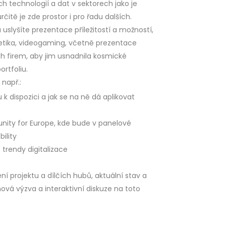
 technologií a dat v sektorech jako je
čitě je zde prostor i pro řadu dalších.
slyšíte prezentace příležitostí a možností,
etika, videogaming, včetně prezentace
h firem, aby jim usnadnila kosmické
rtfoliu.
např.:
 k dispozici a jak se na ně dá aplikovat
unity for Europe, kde bude v panelové
ility
trendy digitalizace
 projektu a dílčích hubů, aktuální stav a
nová výzva a interaktivní diskuze na toto