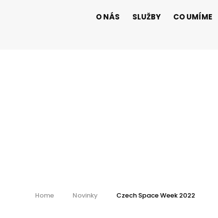
O NÁS
SLUŽBY
CO UMÍME
Czech Space W
Home
Novinky
Czech Space Week 2022