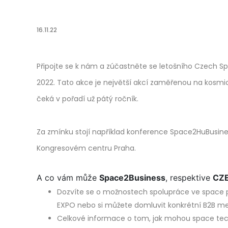
16.11.22
Připojte se k nám a zúčastněte se letošního Czech Spa
2022. Tato akce je největší akcí zaměřenou na kosmic
čeká v pořadí už pátý ročník.
Za zmínku stojí například konference Space2HuBusiness
Kongresovém centru Praha.
A co vám může
Space2Business
, respektive
CZ
Dozvíte se o možnostech spolupráce ve space 
EXPO nebo si můžete domluvit konkrétní B2B m
Celkové informace o tom, jak mohou space tech