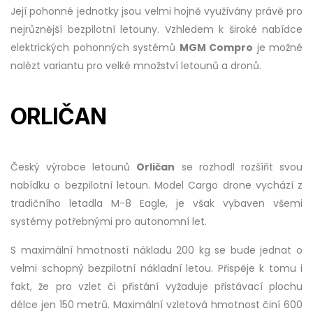
Její pohonné jednotky jsou velmi hojně využívány právě pro
nejrůznější bezpilotní letouny. Vzhledem k široké nabídce
elektrických pohonných systémů
MGM Compro
je možné
nalézt variantu pro velké množství letounů a dronů.
ORLIČAN
Český výrobce letounů
Orličan
se rozhodl rozšířit svou
nabídku o bezpilotní letoun. Model Cargo drone vychází z
tradičního letadla M-8 Eagle, je však vybaven všemi
systémy potřebnými pro autonomní let.
S maximální hmotností nákladu 200 kg se bude jednat o
velmi schopný bezpilotní nákladní letou. Přispěje k tomu i
fakt, že pro vzlet či přistání vyžaduje přistávací plochu
délce jen 150 metrů. Maximální vzletová hmotnost činí 600