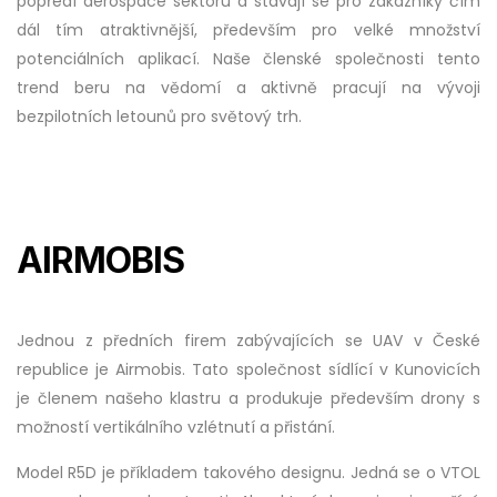
popředí aerospace sektoru a stávají se pro zákazníky čím
dál tím atraktivnější, především pro velké množství
potenciálních aplikací. Naše členské společnosti tento
trend beru na vědomí a aktivně pracují na vývoji
bezpilotních letounů pro světový trh.
AIRMOBIS
Jednou z předních firem zabývajících se UAV v České
republice je Airmobis. Tato společnost sídlící v Kunovicích
je členem našeho klastru a produkuje především drony s
možností vertikálního vzlétnutí a přistání.
Model R5D je příkladem takového designu. Jedná se o VTOL