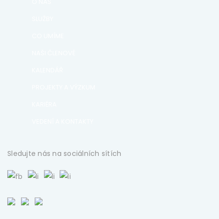
O NÁS
SLUŽBY
CO UMÍME
NAŠI ČLENOVÉ
KALENDÁŘ
PROJEKTY A VÝZKUM
KARIÉRA
VEDENÍ A KONTAKTY
Sledujte nás na sociálních sítích