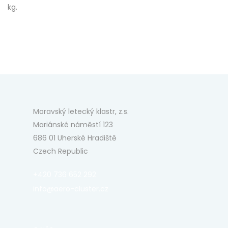
kg.
Moravský letecký klastr, z.s.
Mariánské náměstí 123
686 01 Uherské Hradiště
Czech Republic
+420 736 652 292
info@aero-cluster.cz