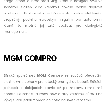
cargo drone o hmotnosti 4kg, který k navigaci využívá
systému Galileo, díky kterému dokáže rychle dopravit
zásilky na odlehlá místa. Jedná se o stroj velice efektivní a
bezpečný, podléhá evropským regulím pro autonomní
létání. Je možné jej také využívat pro ekologický
management.
MGM COMPRO
Zlínská společnost
MGM Compro
se zabývá především
elektrickými pohony pro letecký průmysl od baterií, řídících
jednotek a dobíjecích stanic až po motory. Firma má
bohaté zkušenosti a know-how a díky velkému důrazu na
vývoj si drží jednu z předních pozic na světovém trhu.